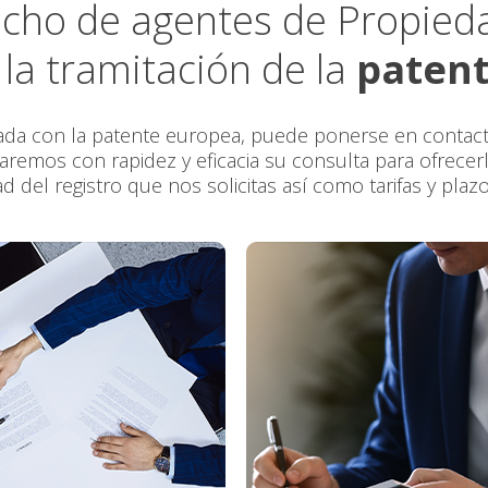
cho de agentes de Propiedad
la tramitación de la
paten
nada con la patente europea, puede ponerse en contact
naremos con rapidez y eficacia su consulta para ofrece
idad del registro que nos solicitas así como tarifas y pla