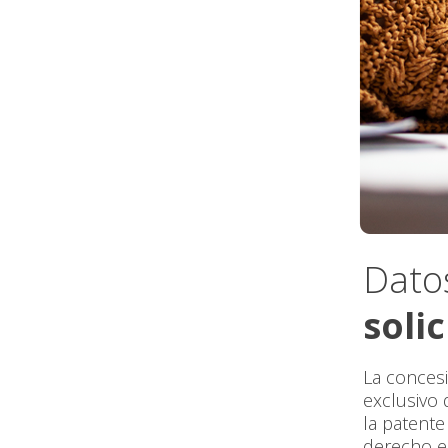
Datos
soli
La conces
exclusivo 
la patente
derecho en