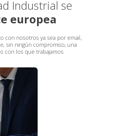
 Industrial se
te europea
o con nosotros ya sea por email,
rle, sin ningún compromiso, una
zos con los que trabajamos.