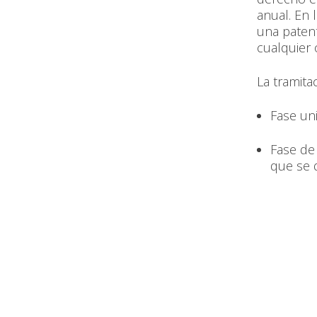
anual. En 
una patent
cualquier 
La tramita
Fase uni
Fase de 
que se 