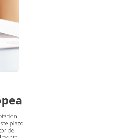
opea
otación
ste plazo,
gor del
almente