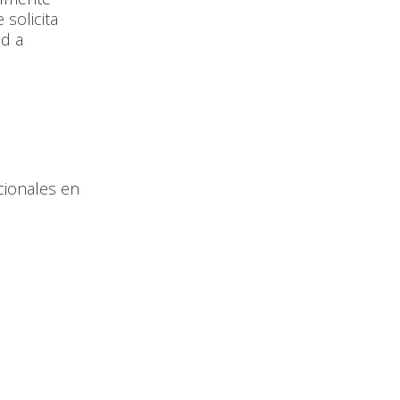
solicita
ud a
cionales en