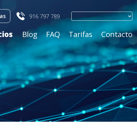
as
916 797 789
cios
Blog
FAQ
Tarifas
Contacto