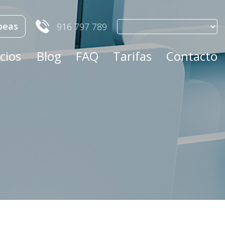
peas
916 797 789
cios
Blog
FAQ
Tarifas
Contacto