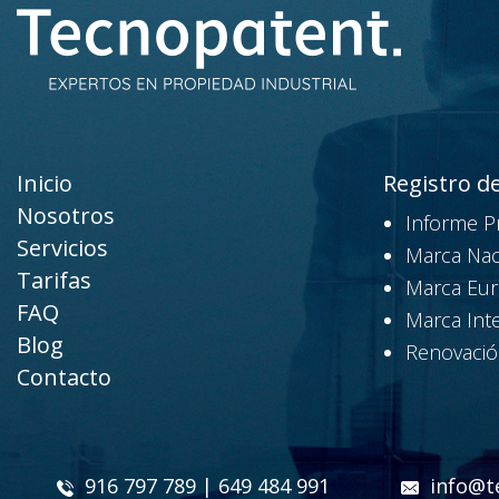
Inicio
Registro d
Nosotros
Informe P
Servicios
Marca Nac
Tarifas
Marca Eu
FAQ
Marca Int
Blog
Renovació
Contacto
916 797 789 | 649 484 991
info@t