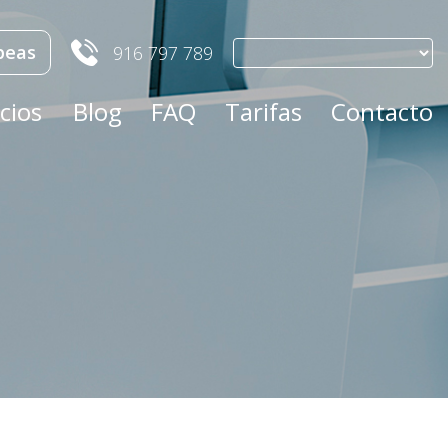
peas
916 797 789
cios
Blog
FAQ
Tarifas
Contacto