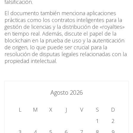
falsificación.
El documento también menciona aplicaciones
prácticas como los contratos inteligentes para la
gestión de licencias y la distribución de «royalties»
en tiempo real. Además, discute el papel de la
blockchain en la prueba de uso y la autenticación
de origen, lo que puede ser crucial para la
resolución de disputas legales relacionadas con la
propiedad intelectual.
Agosto 2026
L
M
X
J
V
S
D
1
2
3
4
5
6
7
8
9