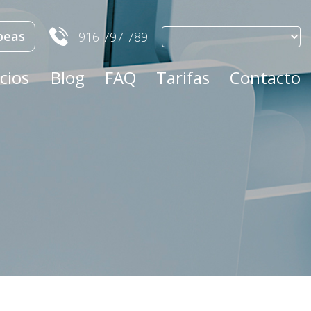
peas
916 797 789
cios
Blog
FAQ
Tarifas
Contacto