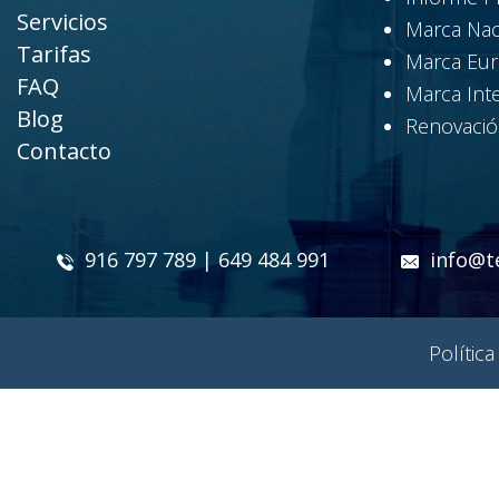
Servicios
Marca Nac
Tarifas
Marca Eu
FAQ
Marca Int
Blog
Renovació
Contacto
916 797 789 | 649 484 991
info@t
Política