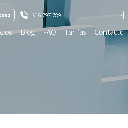
peas
916 797 789
cios
Blog
FAQ
Tarifas
Contacto