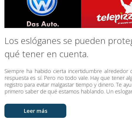
Los eslóganes se pueden prote
qué tener en cuenta.
Siempre ha habido cierta incertidumbre alrededor 
respuesta es sí. Pero no todo vale. Hay que tener al
registro para evitar malgastar tiempo y dinero. Te 
primero saber de qué estamos hablando. Un eslogan
Leer más