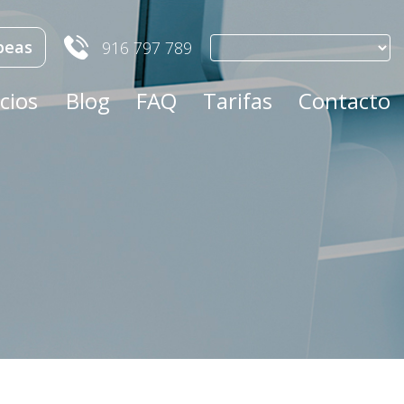
peas
916 797 789
cios
Blog
FAQ
Tarifas
Contacto