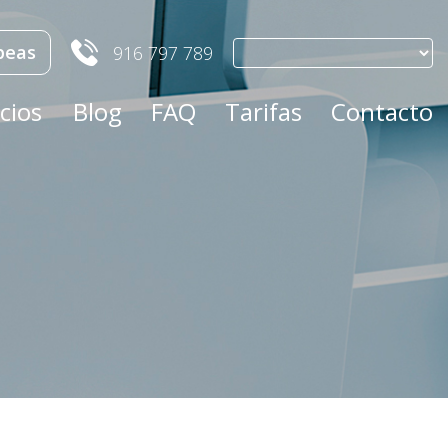
peas
916 797 789
cios
Blog
FAQ
Tarifas
Contacto