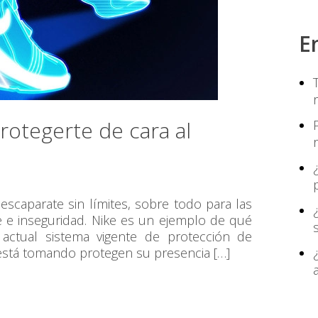
E
otegerte de cara al
escaparate sin límites, sobre todo para las
e e inseguridad. Nike es un ejemplo de qué
ctual sistema vigente de protección de
 está tomando protegen su presencia […]